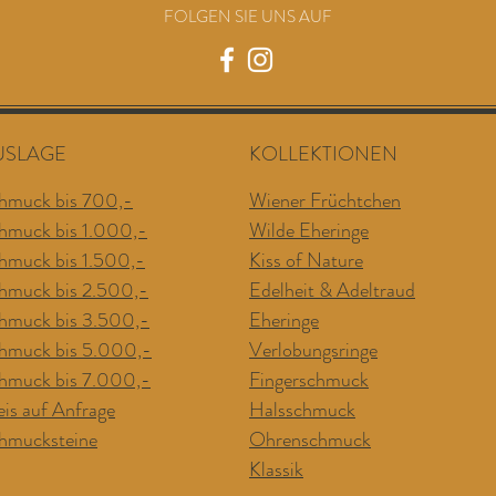
FOLGEN SIE UNS AUF
USLAGE
KOLLEKTIONEN
hmuck bis 700,-
Wiener Früchtchen
hmuck bis 1.000,-
Wilde Eheringe
hmuck bis 1.500,-
Kiss of Nature
hmuck bis 2.500,-
Edelheit & Adeltraud
hmuck bis 3.500,-
Eheringe
hmuck bis 5.000,-
Verlobungsringe
hmuck bis 7.0
00,-
Fingerschmuck
eis auf Anfrage
Halsschmuck
hmucksteine
Ohrenschmuck
Klassik