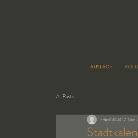
AUSLAGE
KOLL
All Posts
office14444
17. Dez.
Stadtkale