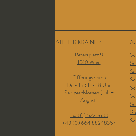
ATELIER KRAINER
A
Petersplatz 9
Sc
1010 Wien
Sc
Sc
Öffnungszeiten
Sc
Di. - Fr.: 11 - 18 Uhr
Sc
Sa.: geschlossen (Juli +
Sc
August)
Sc
Pr
+43 (1) 5220633
Sc
+43 (0) 664 88248357